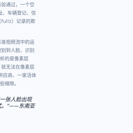
核验通过，一个空
址、车辆登记、信
llz）记录的欺
标准视频流中的运
识别到人脸、识别
分析的是像素层
，就无法在像素层
验供应商、一家活体
这些缝隙。
同一张人脸出现
式。"——东南亚