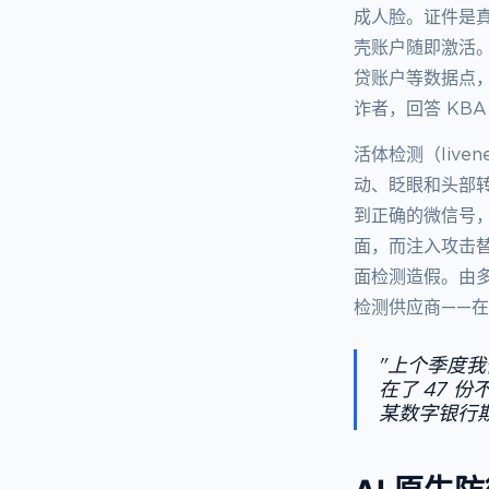
成人脸。证件是
壳账户随即激活
贷账户等数据点，
诈者，回答 KB
活体检测（liv
动、眨眼和头部
到正确的微信号
面，而注入攻击
面检测造假。由多
检测供应商——
"上个季度
在了 47 
某数字银行