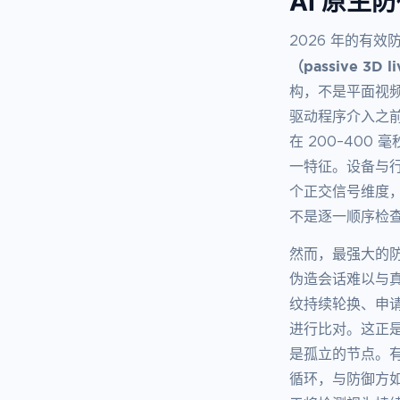
AI 原生
2026 年的有
（passive 3D l
构，不是平面视
驱动程序介入之前已
在 200–40
一特征。设备与
个正交信号维度
不是逐一顺序检
然而，最强大的防御手
伪造会话难以与真
纹持续轮换、申
进行比对。这正是
是孤立的节点。有
循环，与防御方