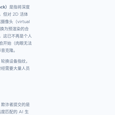
ack）
是指将深度
但对 2D 活体
头（virtual
替换为预渲染的合
着，这已不再是个人
成人脸开始（肉眼无法
声音克隆。
、轮换设备指纹，
曾经需要大量人员
，欺诈者提交的是
匹配的 AI 生