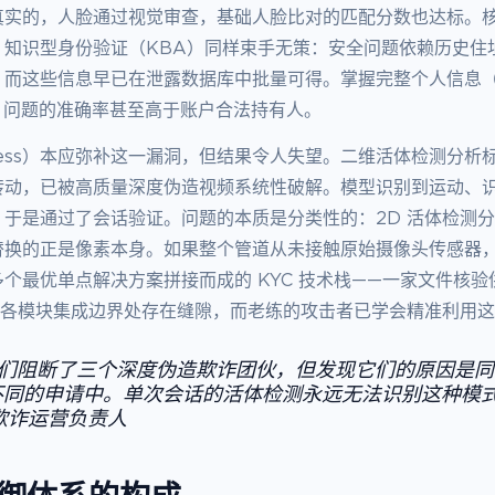
真实的，人脸通过视觉审查，基础人脸比对的匹配分数也达标。
。知识型身份验证（KBA）同样束手无策：安全问题依赖历史住
而这些信息早已在泄露数据库中批量可得。掌握完整个人信息（fu
A 问题的准确率甚至高于账户合法持有人。
eness）本应弥补这一漏洞，但结果令人失望。二维活体检测分析
转动，已被高质量深度伪造视频系统性破解。模型识别到运动、
，于是通过了会话验证。问题的本质是分类性的：2D 活体检测
替换的正是像素本身。如果整个管道从未接触原始摄像头传感器
个最优单点解决方案拼接而成的 KYC 技术栈——一家文件核
在各模块集成边界处存在缝隙，而老练的攻击者已学会精准利用
我们阻断了三个深度伪造欺诈团伙，但发现它们的原因是
份不同的申请中。单次会话的活体检测永远无法识别这种模
欺诈运营负责人