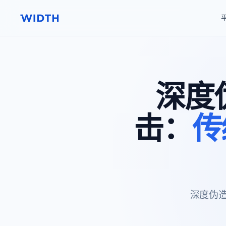
深度伪
击：
传
深度伪造