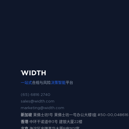
一站式
合规与风险
决策智能
平台
(65) 6816 2740
sales@width.com
marketing@width.com
新加坡
莱佛士坊1号 莱佛士坊一号办公大楼1座 #50-00,048616
香港
中环干诺道中3号 建银大厦22楼
北京
海淀区金隅嘉华大厦B座1101室