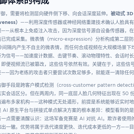
防御体系的构成
被动式 3
效防御，需要将检测层向硬件侧下移、向会话深度延伸。
iveness）
——利用深度传感器或神经网络重建技术确认人脸具
频——从根本上免疫注入攻击，因为深度信号源自设备传感器，
完成采集。微表情（micro-expression）分析构成第二
0 毫秒间隔内产生不自主的微表情，而任何合成视频在大规模场景
行为信号——加速度计数据、击键节奏、滚动物理特性、会话时长
，即便视频流已被篡改，这些信号依然有效。关键在于，这些信
查——因为老练的攻击者只要尝试次数足够多，就能逐一清除任
段是跨客户模式检测（cross-customer pattern detec
实会话区分。但在两周内，同一底层人脸几何特征出现在 50 
请遍布多家机构——这种模式无处遁形，前提是系统能够近实时
 AI 原生平台与拼接式单点解决方案的根本差异：模型看到的
一点需要清醒认识：这场军备竞赛是 AI 对抗 AI。欺诈者使
如出一辙。优势将属于迭代速度更快、迭代成本更低的一方——