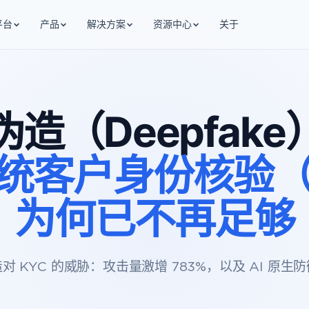
平台
产品
解决方案
资源中心
关于
造（Deepfak
统客户身份核验（
为何已不再足够
对 KYC 的威胁：攻击量激增 783%，以及 AI 原生