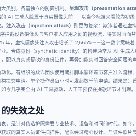
呈现攻击（presentation att
两大类别，各需独立的防御机制。
的 AI 生成人脸置于真实摄像头前——以当今标准来看较为初级，
注入攻击（injection attack）
效。
则更为复杂：欺诈者通过虚拟摄像
动程序拦截设备摄像头与客户准入应用之间的视频流，将实时画面
25 年，虚拟摄像头注入攻击增长了 2,665%——这一数字意味
。合成身份（synthetic identity）的构建通常从 AI 生
），配以真实或篡改的身份证件，再叠加能实时回答安全问题的
自动化。有组织的欺诈团伙使用编排脚本循环遍历客户准入流程
机构提交申请。单个操作员每小时可发起数千笔申请。结果是：
如今几乎完全由 AI 工具驱动，人工干预仅在提款环节才出现。
C 的失效之处
初衷，是针对伪造护照需要专业技术、设备和时间的时代。如今
获取的真实人员证件扫描件，配以经过精心设计、与证件照片高度