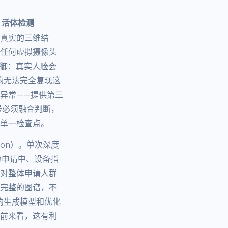
D 活体检测
有真实的三维结
在任何虚拟摄像头
层防御：真实人脸会
下均无法完全复现这
异常——提供第三
号必须融合判断，
何单一检查点。
tion）。单次深度
份申请中、设备指
地对整体申请人群
是完整的图谱，不
用的生成模型和优化
目前来看，这有利