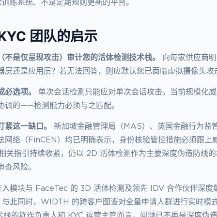
续训练系统、不是定期规则更新的平台。
KYC 团队的启示
（不是仅呈现攻击）审计您的活体检测技术栈。
向每家供应商明
器层还是应用层？若无法回答，则应默认您已面临虚拟摄像头攻
成必选项。
单次会话检测只能应对单次会话攻击。当前规模化威
协调的——检测能力必须与之匹配。
盯紧这一缺口。
新加坡金融管理局（MAS）、英国金融行为监管
法网络（FinCEN）均已明确表示，身份核验管控措施必须跟上
 年相关指引持续收紧，仍以 2D 活体检测作为主要深度伪造防线
审查风险。
准入模块与 FaceTec 的 3D 活体检测及领先 IDV 合作伙伴
与此同时，WIDTH 的跨客户图谱对全量申请人群进行实时模
年技术栈的欺诈负责人和 KYC 运营主管而言，问题已不再是深度伪