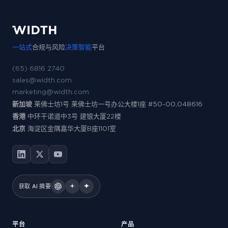
一站式
合规与风险
决策智能
平台
(65) 6816 2740
sales@width.com
marketing@width.com
新加坡
莱佛士坊1号 莱佛士坊一号办公大楼1座 #50-00,048616
香港
中环干诺道中3号 建银大厦22楼
北京
海淀区金隅嘉华大厦B座1101室
获取 AI 摘要
平台
产品