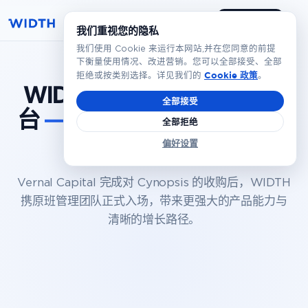
预约演示
简体
我们重视您的隐私
我们使用 Cookie 来运行本网站,并在您同意的前提
下衡量使用情况、改进营销。您可以全部接受、全部
Cookie 政策
拒绝或按类别选择。详见我们的
。
WIDTH 推出一站式合规平
全部接受
台
——完成 Cynopsis 收购
全部拒绝
之后
偏好设置
Vernal Capital 完成对 Cynopsis 的收购后，WIDTH
携原班管理团队正式入场，带来更强大的产品能力与
清晰的增长路径。