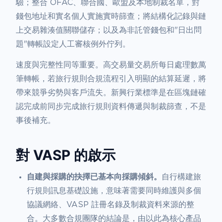
驗；整合 OFAC、聯合國、歐盟及本地制裁名單，對
錢包地址和實名個人實施實時篩查；將結構化記錄與鏈
上交易雜湊值關聯儲存；以及為非託管錢包和"日出問
題"轉帳設定人工審核例外佇列。
速度與完整性同等重要。高交易量交易所每日處理數萬
筆轉帳，若旅行規則合規流程引入明顯的結算延遲，將
帶來競爭劣勢與客戶流失。新興行業標準是在區塊鏈確
認完成前同步完成旅行規則資料傳遞與制裁篩查，不是
事後補充。
對 VASP 的啟示
自建與採購的抉擇已基本向採購傾斜。
自行構建旅
行規則訊息基礎設施，意味著需要同時維護與多個
協議網絡、VASP 註冊名錄及制裁資料來源的整
合。大多數合規團隊的結論是，由以此為核心產品