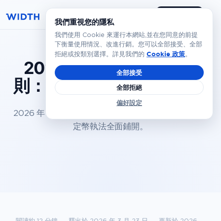
預約演示
繁體
我們重視您的隱私
我們使用 Cookie 來運行本網站,並在您同意的前提
下衡量使用情況、改進行銷。您可以全部接受、全部
Cookie 政策
拒絕或按類別選擇。詳見我們的
。
2026 年加密貨幣旅行規
全部接受
則：
從監管新規到運營基準
全部拒絕
偏好設定
2026 年 FATF 旅行規則落地實施，85 個司法轄區穩
定幣執法全面鋪開。