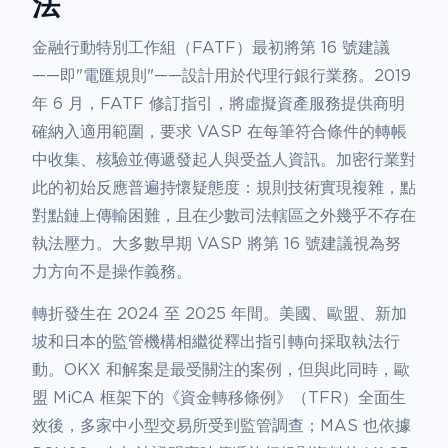
法
金融行動特別工作組（FATF）最初將第 16 號建議
——即"電匯規則"——設計用於代理行銀行業務。2019
年 6 月，FATF 修訂指引，將虛擬資產服務提供商明
確納入適用範圍，要求 VASP 在每筆符合條件的轉帳
中收集、核驗並傳遞發起人與受益人資訊。加密行業對
此的初始反應普遍持懷疑態度：規則技術實現複雜，點
對點鏈上傳輸困難，且在少數司法轄區之外幾乎不存在
執法壓力。大多數早期 VASP 將第 16 號建議視為努
力方向不是操作義務。
轉折發生在 2024 至 2025 年間。美國、歐盟、新加
坡和日本的監管機構相繼從釋出指引轉向採取執法行
動。OKX 和解案是最受關注的案例，但與此同時，歐
盟 MiCA 框架下的《資金轉移條例》（TFR）全面生
效後，多家中小型交易所受到監管調查；MAS 也依據