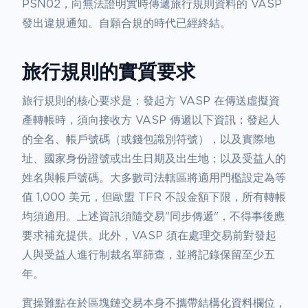
PSN02，向無法證明實時傳遞旅行規則資料的 VASP
發出違規通知。自願合規的時代已經終結。
旅行規則的實質要求
旅行規則的核心要求是：發起方 VASP 在傳送虛擬資
產轉帳時，須向接收方 VASP 傳遞以下資訊：發起人
的全名、帳戶號碼（或錢包識別符號），以及實際地
址、國家身份證號或出生日期及出生地；以及受益人的
姓名與帳戶號碼。大多數司法轄區將適用門檻設定為等
值 1,000 美元，但歐盟 TFR 不設金額下限，所有轉帳
均須適用。上述資訊須隨交易"同步傳遞"，不得事後應
要求補充提供。此外，VASP 須在處理交易前對發起
人與受益人進行制裁名單篩查，並將記錄保留至少五
年。
實操難點在於區塊鏈交易本身不攜帶結構化資料欄位，