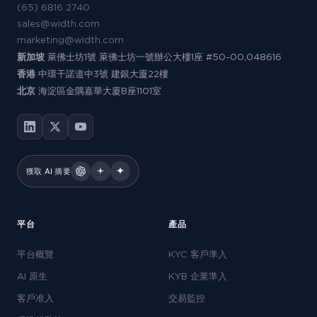
(65) 6816 2740
sales@width.com
marketing@width.com
新加坡
萊佛士坊1號 萊佛士坊一號辦公大樓1座 #50-00,048616
香港
中環干諾道中3號 建銀大廈22樓
北京
海淀區金隅嘉華大廈B座1101室
獲取 AI 摘要
平台
產品
平台概覽
KYC 客戶準入
AI 原生
KYB 企業準入
客戶准入
交易監控