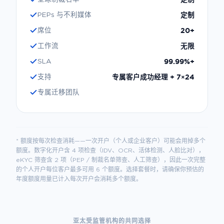
定制
PEPs 与不利媒体
20+
席位
无限
工作流
99.99%+
SLA
专属客户成功经理 + 7×24
支持
专属迁移团队
* 额度按每次检查消耗——一次开户（个人或企业客户）可能会用掉多个
额度。数字化开户含 4 项检查（IDV、OCR、活体检测、人脸比对），
eKYC 筛查含 2 项（PEP / 制裁名单筛查、人工筛查），因此一次完整
的个人开户每位客户最多可用 6 个额度。选择套餐时，请确保你预估的
年度额度用量已计入每次开户会消耗多个额度。
亚太受监管机构的共同选择