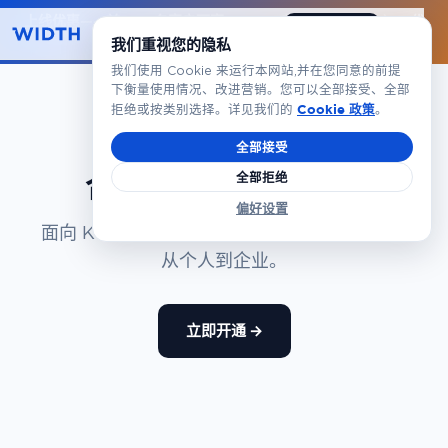
上线优惠——前 100 名客户可享
Starter 首年 5 折（$49）
。优
预约演示
简体
惠码
LAUNCH50
。
立即领取 →
我们重视您的隐私
我们使用 Cookie 来运行本网站,并在您同意的前提
下衡量使用情况、改进营销。您可以全部接受、全部
Cookie 政策
拒绝或按类别选择。详见我们的
。
价格
全部接受
合规与风控，
$199
起
全部拒绝
偏好设置
面向 KYC、KYB 与 AML 的按需增长定价——
从个人到企业。
立即开通 →