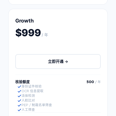
Growth
$999
/ 年
立即开通 →
核验额度
500
/ 年
身份证件核验
OCR 信息提取
活体检测
人脸比对
PEP / 制裁名单筛查
人工筛查