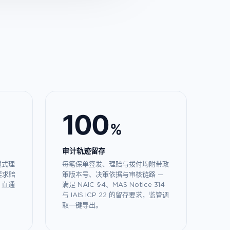
100
%
审计轨迹留存
通式理
每笔保单签发、理赔与拨付均附带政
条要求赔
策版本号、决策依据与审核链路 —
，直通
满足 NAIC §4、MAS Notice 314
与 IAIS ICP 22 的留存要求，监管调
取一键导出。