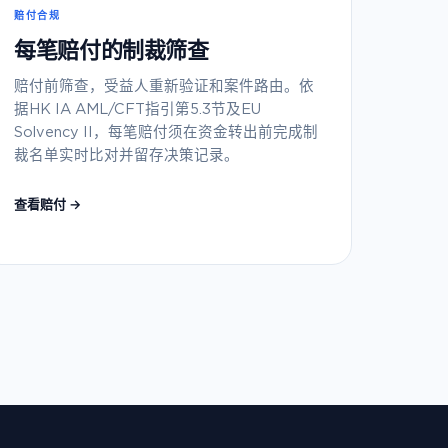
赔付合规
每笔赔付的制裁筛查
赔付前筛查，受益人重新验证和案件路由。依
据HK IA AML/CFT指引第5.3节及EU
Solvency II，每笔赔付须在资金转出前完成制
裁名单实时比对并留存决策记录。
查看赔付 →