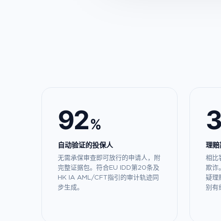
92
%
自动验证的投保人
理赔
无需承保审查即可放行的申请人，附
相比
完整证据包。符合EU IDD第20条及
欺诈。
HK IA AML/CFT指引的审计轨迹同
疑理
步生成。
别有