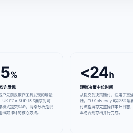
35
<24
%
h
欺诈发现
理赔决策中位时间
客户先前反欺诈工具发现的增量
从提交到决策赔付，适用于直
UK FCA SUP 15.3要求对可
赔。EU Solvency II第259
赔模式提交SAR，网络分析是识
付流程留存完整操作审计日志
组织欺诈环的核心方法。
率与合规存档并行完成。