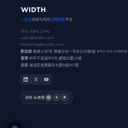
一站式
合规与风险
决策智能
平台
(65) 6816 2740
sales@width.com
marketing@width.com
新加坡
莱佛士坊1号 莱佛士坊一号办公大楼1座 #50-00,048616
香港
中环干诺道中3号 建银大厦22楼
北京
海淀区金隅嘉华大厦B座1101室
获取 AI 摘要