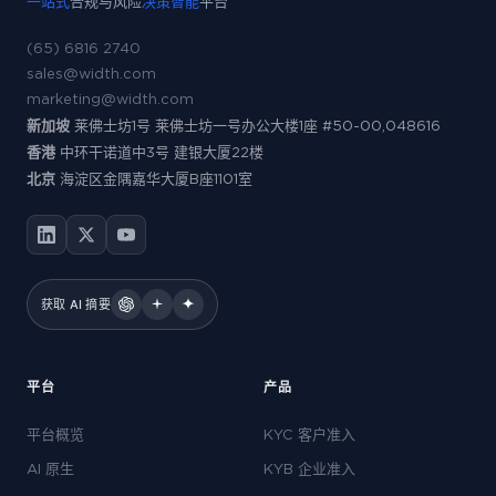
一站式
合规与风险
决策智能
平台
(65) 6816 2740
sales@width.com
marketing@width.com
新加坡
莱佛士坊1号 莱佛士坊一号办公大楼1座 #50-00,048616
香港
中环干诺道中3号 建银大厦22楼
北京
海淀区金隅嘉华大厦B座1101室
获取 AI 摘要
平台
产品
平台概览
KYC 客户准入
AI 原生
KYB 企业准入