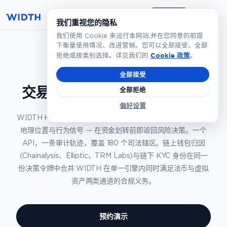
简体
预约演示
KYT 合规
首页
›
产品
›
我们重视您的隐私
我们使用 Cookie 来运行本网站,并在您同意的前提
下衡量使用情况、改进营销。您可以全部接受、全部
Cookie 政策
拒绝或按类别选择。详见我们的
。
全部接受
交易筛查 (KYT) —
在结算之前
全部拒绝
偏好设置
WIDTH KYT实时筛查每一笔交易 — 发起方、受益方、金额、
地理位置与行为信号 — 在资金划转前即返回风险决策。一个
API，一条审计轨迹，覆盖 180 个司法辖区。链上钱包归因
(Chainalysis、Elliptic、TRM Labs)与链下 KYC 身份在同一
份决策令牌中合并;WIDTH 在单一引擎内同时满足法币与虚拟
资产两类通道的合规义务。
预约演示