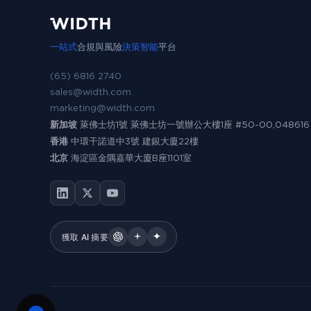
一站式
合規與風險
決策智能
平台
(65) 6816 2740
sales@width.com
marketing@width.com
新加坡
萊佛士坊1號 萊佛士坊一號辦公大樓1座 #50-00,048616
香港
中環干諾道中3號 建銀大廈22樓
北京
海淀區金隅嘉華大廈B座1101室
獲取 AI 摘要