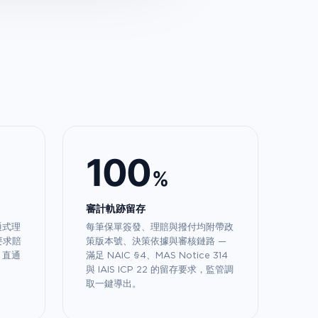
100
%
審計軌跡留存
通式理
每筆保單簽發、理賠與撥付均附帶政
條要求賠
策版本號、決策依據與審核鏈路 —
，直通
滿足 NAIC §4、MAS Notice 314
與 IAIS ICP 22 的留存要求，監管調
取一鍵導出。