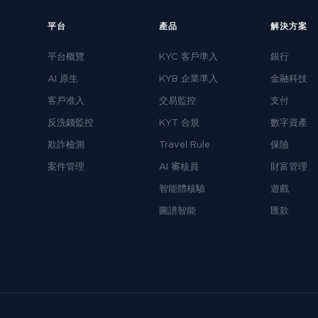
平台
產品
解決方案
平台概覽
KYC 客戶準入
銀行
AI 原生
KYB 企業準入
金融科技
客戶准入
交易監控
支付
反洗錢監控
KYT 合規
數字資產
欺詐檢測
Travel Rule
保險
案件管理
AI 審核員
財富管理
智能體核驗
遊戲
圖譜智能
匯款