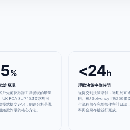
35
<24
%
h
欺詐發現
理賠決策中位時間
客戶先前反欺詐工具發現的增量
從提交到決策賠付，適用於直
UK FCA SUP 15.3要求對可
賠。EU Solvency II第259
賠模式提交SAR，網絡分析是識
付流程留存完整操作審計日誌
組織欺詐環的核心方法。
率與合規存檔並行完成。