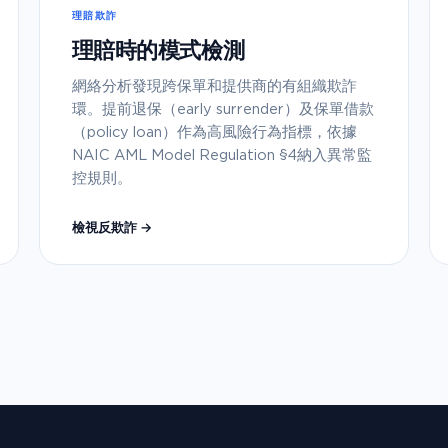
理賠欺詐
理賠時的模式檢測
網絡分析發現跨保單和提供商的有組織欺詐
環。提前退保（early surrender）及保單借款
（policy loan）作為高風險行為指標，依據
NAIC AML Model Regulation §4納入異常監
控規則。
檢視反欺詐 →