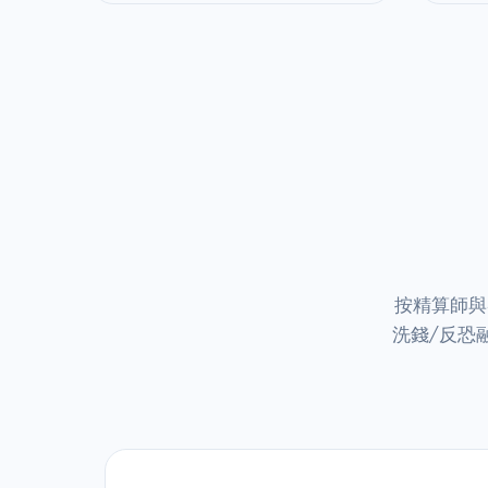
按精算師與
洗錢/反恐融資