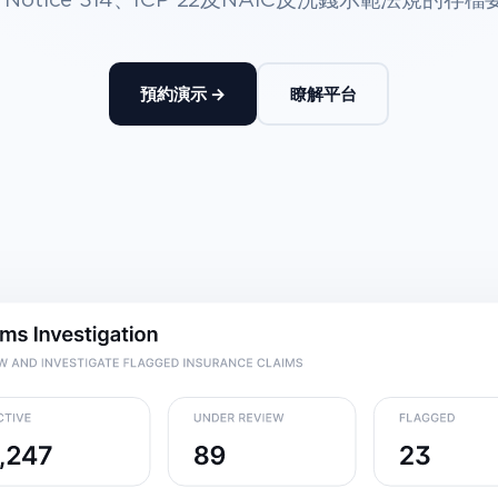
 Notice 314、ICP 22及NAIC反洗錢示範法規的存
預約演示 →
瞭解平台