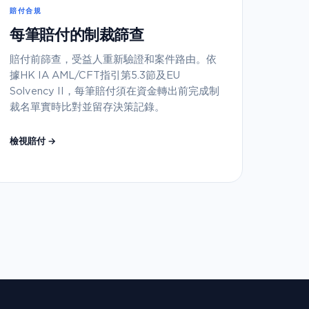
賠付合規
每筆賠付的制裁篩查
賠付前篩查，受益人重新驗證和案件路由。依
據HK IA AML/CFT指引第5.3節及EU
Solvency II，每筆賠付須在資金轉出前完成制
裁名單實時比對並留存決策記錄。
檢視賠付 →