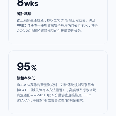
8
wks
審計就緒
從上線到生產投產，ISO 27001 管控全程就位。滿足
FFIEC IT檢查手冊對資訊安全程序的時效性要求，符合
OCC 2018風險緩釋指引的供應商管理條款。
95
%
誤報率降低
逾4000萬條告警壓測資料，對比傳統規則引擎得出。
據FATF《以風險為本方法指引》，高誤報率導致合規
資源錯配——WIDTH的AI分層篩查直接響應FFIEC
BSA/AML手冊對"有效告警管理"的明確要求。