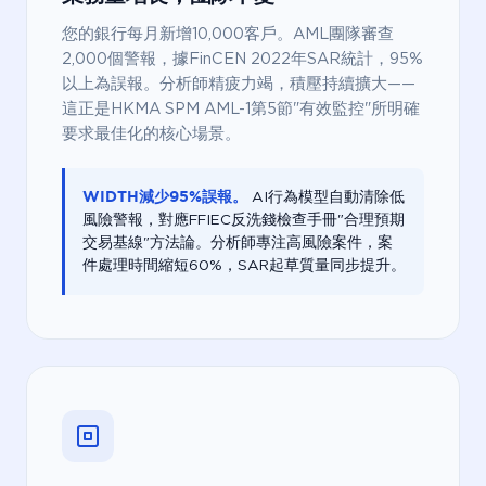
您的銀行每月新增10,000客戶。AML團隊審查
2,000個警報，據FinCEN 2022年SAR統計，95%
以上為誤報。分析師精疲力竭，積壓持續擴大——
這正是HKMA SPM AML-1第5節"有效監控"所明確
要求最佳化的核心場景。
WIDTH減少95%誤報。
AI行為模型自動清除低
風險警報，對應FFIEC反洗錢檢查手冊"合理預期
交易基線"方法論。分析師專注高風險案件，案
件處理時間縮短60%，SAR起草質量同步提升。