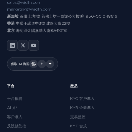
sales@width.com
marketing@width.com
新加坡
萊佛士坊1號 萊佛士坊一號辦公大樓1座 #50-00,048616
香港
中環干諾道中3號 建銀大廈22樓
北京
海淀區金隅嘉華大廈B座1101室
獲取 AI 摘要
平台
產品
平台概覽
KYC 客戶準入
AI 原生
KYB 企業準入
客戶准入
交易監控
反洗錢監控
KYT 合規