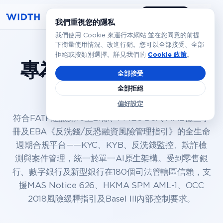
預約演示
繁體
我們重視您的隱私
我們使用 Cookie 來運行本網站,並在您同意的前提
下衡量使用情況、改進行銷。您可以全部接受、全部
Cookie 政策
拒絕或按類別選擇。詳見我們的
。
專為全球銀行打造的
合
全部接受
規平台
全部拒絕
偏好設定
符合FATF建議第10至21條、FFIEC BSA/AML檢查手
冊及EBA《反洗錢/反恐融資風險管理指引》的全生命
週期合規平台——KYC、KYB、反洗錢監控、欺詐檢
測與案件管理，統一於單一AI原生架構。受到零售銀
行、數字銀行及新型銀行在180個司法管轄區信賴，支
援MAS Notice 626、HKMA SPM AML-1、OCC
2018風險緩釋指引及Basel III內部控制要求。