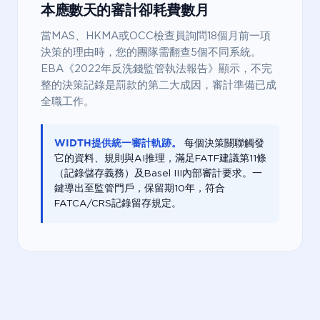
本應數天的審計卻耗費數月
當MAS、HKMA或OCC檢查員詢問18個月前一項
決策的理由時，您的團隊需翻查5個不同系統。
EBA《2022年反洗錢監管執法報告》顯示，不完
整的決策記錄是罰款的第二大成因，審計準備已成
全職工作。
WIDTH提供統一審計軌跡。
每個決策關聯觸發
它的資料、規則與AI推理，滿足FATF建議第11條
（記錄儲存義務）及Basel III內部審計要求。一
鍵導出至監管門戶，保留期10年，符合
FATCA/CRS記錄留存規定。