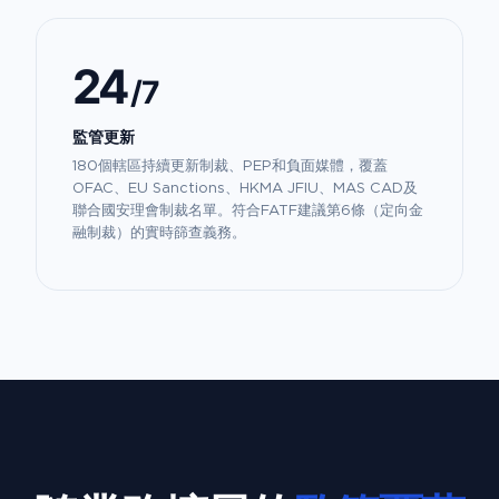
24
/7
監管更新
180個轄區持續更新制裁、PEP和負面媒體，覆蓋
OFAC、EU Sanctions、HKMA JFIU、MAS CAD及
聯合國安理會制裁名單。符合FATF建議第6條（定向金
融制裁）的實時篩查義務。