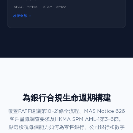
APAC · MENA · LATAM · Africa
檢視全部 →
為銀行合規生命週期構建
覆蓋FATF建議第10–21條全流程、MAS Notice 626
客戶盡職調查要求及HKMA SPM AML-1第3–6節。
點選檢視每個能力如何為零售銀行、公司銀行和數字