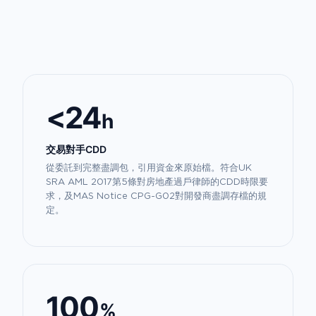
<24
h
交易對手CDD
從委託到完整盡調包，引用資金來原始檔。符合UK
SRA AML 2017第5條對房地產過戶律師的CDD時限要
求，及MAS Notice CPG-G02對開發商盡調存檔的規
定。
100
%