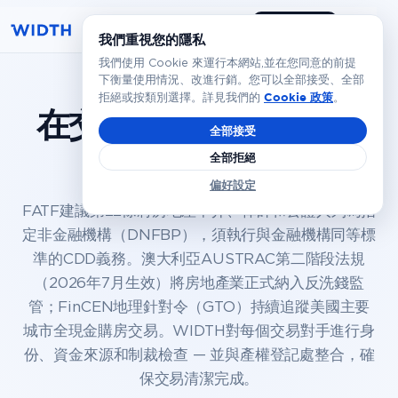
預約演示
繁體
我們重視您的隱私
我們使用 Cookie 來運行本網站,並在您同意的前提
下衡量使用情況、改進行銷。您可以全部接受、全部
Cookie 政策
拒絕或按類別選擇。詳見我們的
。
在交易完成前
驗證買賣
全部接受
雙方
全部拒絕
偏好設定
FATF建議第22條將房地產中介、律師和公證人列為指
定非金融機構（DNFBP），須執行與金融機構同等標
準的CDD義務。澳大利亞AUSTRAC第二階段法規
（2026年7月生效）將房地產業正式納入反洗錢監
管；FinCEN地理針對令（GTO）持續追蹤美國主要
城市全現金購房交易。WIDTH對每個交易對手進行身
份、資金來源和制裁檢查 — 並與產權登記處整合，確
保交易清潔完成。