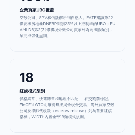
企業買家UBO覆蓋
空殼公司、SPV和信託解析到自然人。FATF建議第22
條要求房地產DNFBP識別25%以上控制權的UBO；EU
AMLD6第2(3)條將境外殼公司買家列為高風險類別，
須完成強化盡調。
18
紅旗模式型別
價格異常、快速轉售和地理不匹配 — 在交割前標記。
FinCEN GTO明確將無按揭全現金交易、海外買家空殼
公司及律師代收款（escrow misuse）列為首要紅旗
指標，WIDTH內置全部18類模式規則。