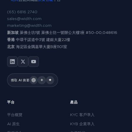
(65) 6816 2740
sales@width.com
marketing@width.com
新加坡
萊佛士坊1號 萊佛士坊一號辦公大樓1座 #50-00,048616
香港
中環干諾道中3號 建銀大廈22樓
北京
海淀區金隅嘉華大廈B座1101室
獲取 AI 摘要
平台
產品
平台概覽
KYC 客戶準入
AI 原生
KYB 企業準入