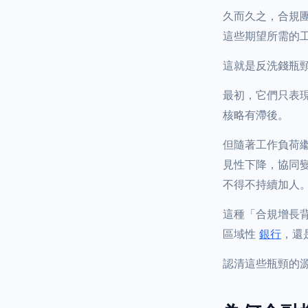
久而久之，合規
這些期望所需的
這就是反洗錢瓶
最初，它們只表
核略有滯後。
但隨著工作負荷
見性下降，協同
不得不持續加人
這種「合規增長
區域性
銀行
，還
認清這些瓶頸的