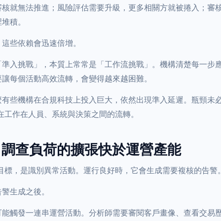
審核就無法推進；風險評估需要升級，更多相關方就被捲入；審
裡堆積。
，這些依賴會迅速倍增。
「準入挑戰」，本質上常常是「工作流挑戰」。機構清楚每一步
要讓每個活動高效流轉，會變得越來越困難。
麼有些機構在合規科技上投入巨大，依然出現準入延遲。瓶頸未
在工作在人員、系統與決策之間的流轉。
2：調查負荷的擴張快於運營產能
目標，是識別異常活動。運行良好時，它會生成需要複核的告警
告警生成之後。
可能觸發一連串運營活動。分析師需要審閱客戶畫像、查看交易