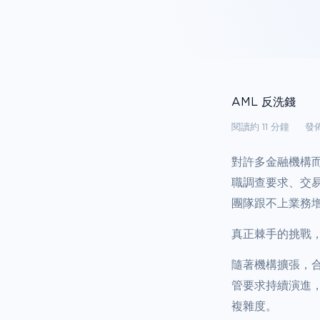
AML 反洗錢
閱讀約 11 分鐘
發佈
對許多金融機構
職調查要求、交
團隊跟不上業務
真正棘手的挑戰
隨著機構擴張，
管要求持續演進
複雜度。