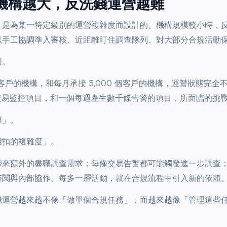
機構越大，反洗錢運營越難
，是為某一特定級別的運營複雜度而設計的。機構規模較小時，
以手工協調準入審核、近距離盯住調查隊列、對大部分合規活動
切。
 個客戶的機構，和每月承接 5,000 個客戶的機構，運營狀態完
的交易監控項目，和一個每週產生數千條告警的項目，所面臨的挑
模」。
相扣的複雜度」。
帶來額外的盡職調查需求；每條交易告警都可能觸發進一步調查
審閱與內部協作。每多一層活動，就在合規流程中引入新的依賴
錢運營越來越不像「做單個合規任務」，而越來越像「管理這些