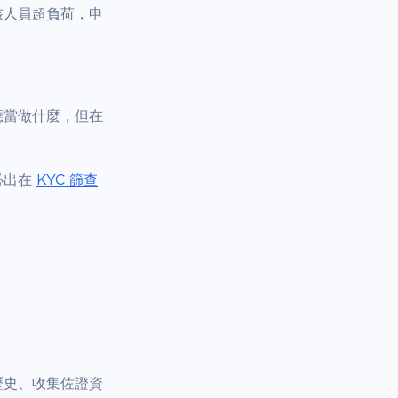
核人員超負荷，申
應當做什麼，但在
必出在
KYC 篩查
。
歷史、收集佐證資