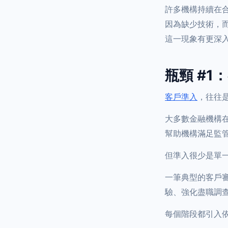
許多機構持續在
因為缺少技術，
這一現象有更深
瓶頸 #
客戶準入
，往往
大多數金融機構
幫助機構滿足監
但準入很少是單
一筆典型的客戶
驗、強化盡職調
每個階段都引入