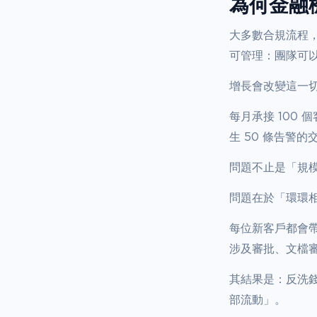
為何金融
大多數合規流程
可管理：團隊可
增長會改變這一
每月承接 100
生 50 條告警
問題不止是「規
問題在於「環環
每位新客戶都會
涉及審批、文檔
其結果是：反洗
部流動」。