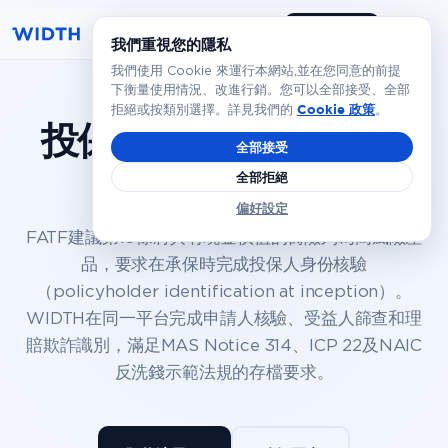
預約演示
繁體
我們重視您的隱私
我們使用 Cookie 來運行本網站,並在您同意的前提
下衡量使用情況、改進行銷。您可以全部接受、全部
Cookie 政策
拒絕或按類別選擇。詳見我們的
。
投保人核驗，
免去繁瑣
全部接受
文書
全部拒絕
偏好設定
FATF建議第10條將具有現金價值的壽險列為高風險產
品，要求在承保時完成投保人身份核驗
（policyholder identification at inception）。
WIDTH在同一平台完成申請人核驗、受益人篩查和理
賠欺詐識別，滿足MAS Notice 314、ICP 22及NAIC
反洗錢示範法規的存檔要求。