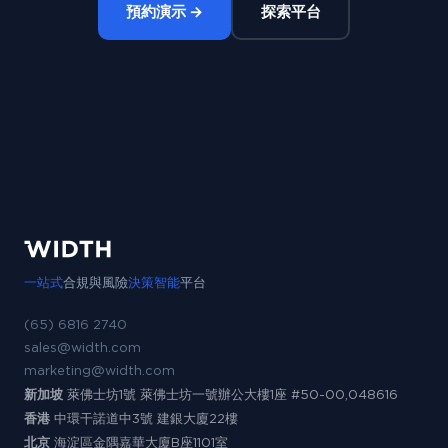
預約演示 →
探索平台
一站式
合規與風險
決策智能
平台
(65) 6816 2740
sales@width.com
marketing@width.com
新加坡
萊佛士坊1號 萊佛士坊一號辦公大樓1座 #50-00,048616
香港
中環干諾道中3號 建銀大廈22樓
北京
海淀區金隅嘉華大廈B座1101室