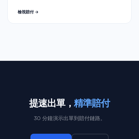
檢視賠付 →
提速出單，
精準賠付
30 分鐘演示出單到賠付鏈路。