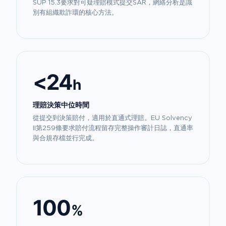
SUP 15.3要求對可疑理賠模式提交SAR，網絡分析是識
別有組織欺詐環的核心方法。
<24
h
理賠決策中位時間
從提交到決策賠付，適用於直通式理賠。EU Solvency
II第259條要求賠付流程留存完整操作審計日誌，直通率
與合規存檔並行完成。
100
%