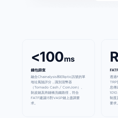
<100
R
ms
錢包篩查
FA
融合Chainalysis和Elliptic訊號的單
透過N
地址風險評分，識別混幣器
TR
（Tornado Cash / CoinJoin）、
息傳遞
剝皮鏈及跨鏈橋洗錢路徑，符合
101
FATF建議15對VASP鏈上盡調要
制度
求。
要求