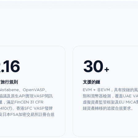
.16
30
+
TF旅行規則
支援的鏈
otabene、OpenVASP、
EVM + 非EVM，具有按鏈的
P協議及原生API實現VASP間訊
類和混幣器檢測，覆蓋UAE VA
，滿足FinCEN 31 CFR
虛擬資產監管框架及EU MiCA
0.410(f)、香港SFC VASP發牌
鏈資產轉移的追蹤合規要求。
及日本FSA加密交易所註冊合規
。