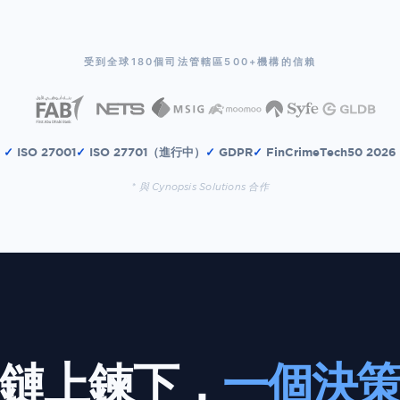
受到全球180個司法管轄區500+機構的信賴
✓
ISO 27001
✓
ISO 27701（進行中）
✓
GDPR
✓
FinCrimeTech50 2026
* 與 Cynopsis Solutions 合作
鏈上鍊下，
一個決