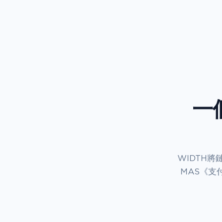
一
WIDTH
MAS《支