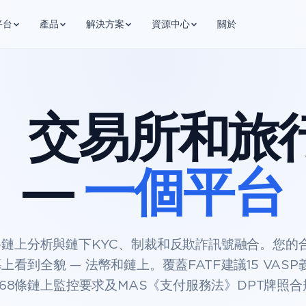
平台
產品
解決方案
資源中心
關於
、交易所和旅
—
一個平台
H將鏈上分析與鏈下KYC、制裁和反欺詐訊號融合。您的
上看到全貌 — 法幣和鏈上。覆蓋FATF建議15 VASP
第68條鏈上監控要求及MAS《支付服務法》DPT牌照