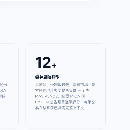
12
+
錢包風險類型
風險分
混幣器、受制裁錢包、暗網市場、勒
RA
索軟件地址與交易所集群 — 針對
對跨
MAS PSN02、歐盟 MiCA 與
FinCEN 公告類目逐筆評分，每筆交
易在結算前已具備完整上下文。