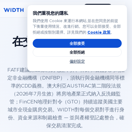
預約演示
繁體
我們重視您的隱私
我們使用 Cookie 來運行本網站,並在您同意的前提
下衡量使用情況、改進行銷。您可以全部接受、全部
Cookie 政策
拒絕或按類別選擇。詳見我們的
。
在交易完成前
驗證買賣
全部接受
雙方
全部拒絕
偏好設定
FATF建議第22條將房地產中介、律師和公證人列為指
定非金融機構（DNFBP），須執行與金融機構同等標
準的CDD義務。澳大利亞AUSTRAC第二階段法規
（2026年7月生效）將房地產業正式納入反洗錢監
管；FinCEN地理針對令（GTO）持續追蹤美國主要
城市全現金購房交易。WIDTH對每個交易對手進行身
份、資金來源和制裁檢查 — 並與產權登記處整合，確
保交易清潔完成。