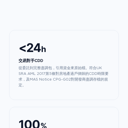
<24
h
交易對手CDD
從委託到完整盡調包，引用資金來原始檔。符合UK
SRA AML 2017第5條對房地產過戶律師的CDD時限要
求，及MAS Notice CPG-G02對開發商盡調存檔的規
定。
100
%