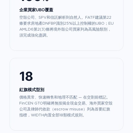
企業買家UBO覆蓋
空殼公司、SPV和信託解析到自然人。FATF建議第22
條要求房地產DNFBP識別25%以上控制權的UBO；EU
AMLD6第2(3)條將境外殼公司買家列為高風險類別，
須完成強化盡調。
18
紅旗模式型別
價格異常、快速轉售和地理不匹配 — 在交割前標記。
FinCEN GTO明確將無按揭全現金交易、海外買家空殼
公司及律師代收款（escrow misuse）列為首要紅旗
指標，WIDTH內置全部18類模式規則。